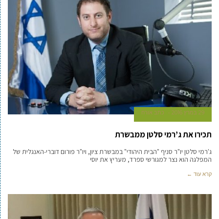
29 במרץ 2016
כתב אורח
תכירו את ג’רמי סלטן ממבשרת
ג'רמי סלטן יו"ר סניף "הבית היהודי" במבשרת ציון, ויו"ר פורום דוברי-האנגלית של
המפלגה הוא נצר למגורשי ספרד, מעריץ את יוסי
קרא עוד ←