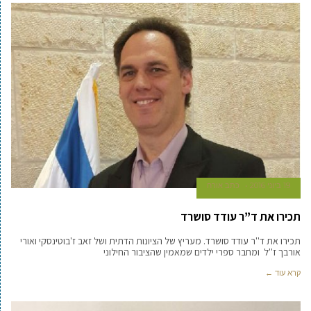
19 ביוני 2016
כתב אורח
תכירו את ד”ר עודד סושרד
תכירו את ד''ר עודד סושרד. מעריץ של הציונות הדתית ושל זאב ז'בוטינסקי ואורי
אורבך ז''ל ומחבר ספרי ילדים שמאמין שהציבור החילוני
קרא עוד ←