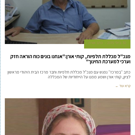
30 ביולי 2015
כתב אורח
מנכ”ל מכללת תלפיות, קותי אורן:”אנחנו בונים כוח הוראה חזק
וערכי למערכת החינוך”
כתב ''במרכז'' נפגש עם מנכ"ל מכללת תלפיות וחבר מרכז הבית היהודי מראשון
לציון, קותי אורן ושמע ממנו על הייחודיות של המכללה
קרא עוד ←