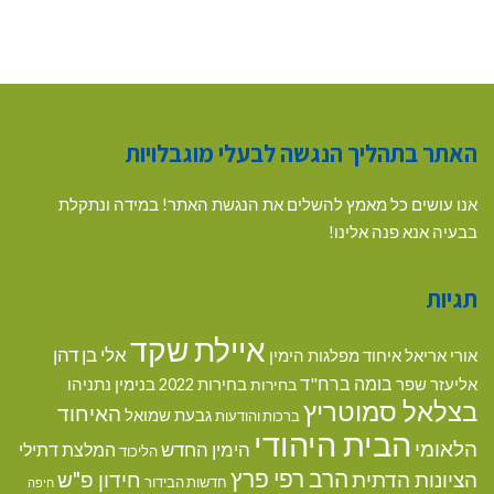
האתר בתהליך הנגשה לבעלי מוגבלויות
אנו עושים כל מאמץ להשלים את הנגשת האתר! במידה ונתקלת
בבעיה אנא פנה אלינו!
תגיות
איילת שקד
אלי בן דהן
אורי אריאל
איחוד מפלגות הימין
בומה ברח"ד
אליעזר שפר
בנימין נתניהו
בחירות
בחירות 2022
בצלאל סמוטריץ
האיחוד
גבעת שמואל
ברכות והודעות
הבית היהודי
הלאומי
הימין החדש
המלצת דתילי
הליכוד
הרב רפי פרץ
הציונות הדתית
חידון פ"ש
חדשות הבידור
חיפה