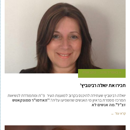
4 באפריל 2016
כתב אורח
תכירו את יואלה רבינוביץ’
יואלה רבינוביץ שעתידה להיכנס בקרוב למועצת העיר פ''ת ומתמודדת לנשיאות
המרכז מספרת בראיון מי האנשים שהשפיעו עליה?:
''האדמו"ר ממונקאטש
זצ"ל''.מה אנשים לא
קרא עוד ←