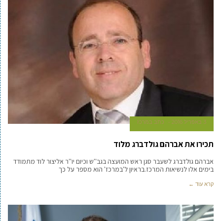
3 באפריל 2016
כתב במרכז
תכירו את אברהם גולדברג מלוד
אברהם גולדברג לשעבר סגן ראש המועצה בגב''ש וכיום יו''ר אליצור לוד מתמודד
בימים אלו לנשיאות המרכז.בראיון ל'במרכז' הוא מספר על כך
קרא עוד ←