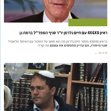
9 ביולי 2015
עמיעד טאוב
ראיון 4X6X8 עם חיים גלרמן יו”ר סניף המפד”ל ברמת גן
בראיון 4X6X8 מספר חיים גלרמן מה הוא חושב על החיבור עם האיחוד הלאומי?
שגוי מיסודו, הם עדיין מחפשים את עצמם
.מה קורה
קרא עוד ←