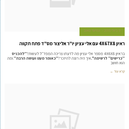
9 ביולי 2015
עמיעד טאוב
ראיון 4X67X8 עם אלי עציון יו”ר אליצור מס”ד פתח תקווה
בראיון 4X6X8 מספר אלי עציון מה לדעתו צריכה המפד''ל לעשות?
''להכניס
''כרישים'' לרשימה''.
איך היה רוצה להיזכר?
''כאומר מעט ועושה הרבה''
.ומה
הוא חושב
קרא עוד ←