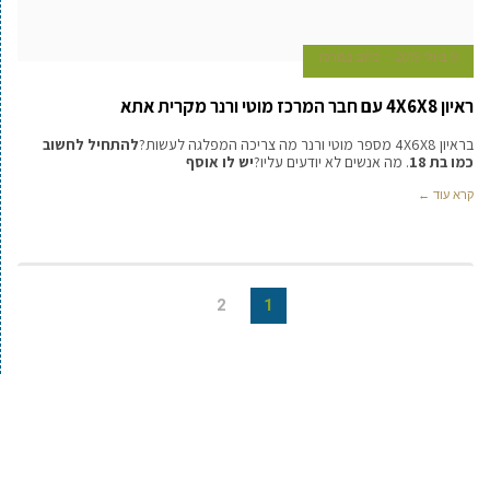
9 ביולי 2015
כתב במרכז
ראיון 4X6X8 עם חבר המרכז מוטי ורנר מקרית אתא
בראיון 4X6X8 מספר מוטי ורנר מה צריכה המפלגה לעשות?
להתחיל לחשוב
כמו בת 18
. מה אנשים לא יודעים עליו?
יש לו אוסף
קרא עוד ←
2
1