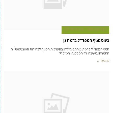
30 בינואר 2008
מערכת מפד"לי
כינוס סניף המפד”ל ברמת גן
סניף המפד''ל ברמת גן התכנס לדון בהערכות הסניף לבחירות המונציפאליות.
התארחו בישיבה יו'ר המפלגה והמזכ''ל.
קרא עוד ←