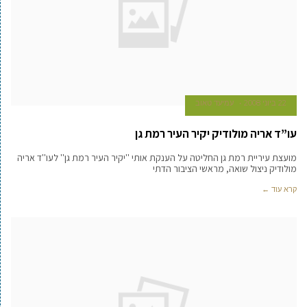
22 ביוני 2008
עמיעד טאוב
עו”ד אריה מולודיק יקיר העיר רמת גן
מועצת עיריית רמת גן החליטה על הענקת אותי ''יקיר העיר רמת גן'' לעו''ד אריה
מולודיק ניצול שואה, מראשי הציבור הדתי
קרא עוד ←