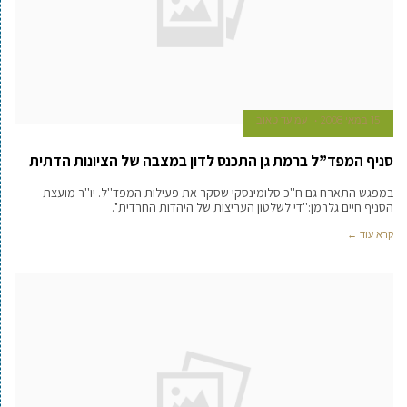
15 במאי 2008
עמיעד טאוב
סניף המפד”ל ברמת גן התכנס לדון במצבה של הציונות הדתית
במפגש התארח גם ח''כ סלומינסקי שסקר את פעילות המפד''ל. יו''ר מועצת
הסניף חיים גלרמן:''די לשלטון העריצות של היהדות החרדית''.
קרא עוד ←