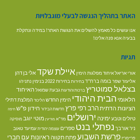
האתר בתהליך הנגשה לבעלי מוגבלויות
אנו עושים כל מאמץ להשלים את הנגשת האתר! במידה ונתקלת
בבעיה אנא פנה אלינו!
תגיות
איילת שקד
אלי בן דהן
אורי אריאל
איחוד מפלגות הימין
בומה ברח"ד
אליעזר שפר
בנימין נתניהו
בחירות
בחירות 2022
בצלאל סמוטריץ
האיחוד
גבעת שמואל
ברכות והודעות
הבית היהודי
הלאומי
הימין החדש
המלצת דתילי
הליכוד
הרב רפי פרץ
הציונות הדתית
חידון פ"ש
חדשות הבידור
חיפה
ירושלים
ימינה
מוטי יוגב
טיולים וטבע
מד"א
מוסיקה
מודיעין
נפתלי בנט
ספרים
ניר אורבך
עמיעד טאוב
עוצמה יהודית
פרשת השבוע
ראיונות עם חברי
פתח תקווה
פריימריז