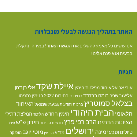
האתר בתהליך הנגשה לבעלי מוגבלויות
אנו עושים כל מאמץ להשלים את הנגשת האתר! במידה ונתקלת
בבעיה אנא פנה אלינו!
תגיות
איילת שקד
אלי בן דהן
אורי אריאל
איחוד מפלגות הימין
בומה ברח"ד
אליעזר שפר
בנימין נתניהו
בחירות
בחירות 2022
בצלאל סמוטריץ
האיחוד
גבעת שמואל
ברכות והודעות
הבית היהודי
הלאומי
הימין החדש
המלצת דתילי
הליכוד
הרב רפי פרץ
הציונות הדתית
חידון פ"ש
חדשות הבידור
חיפה
ירושלים
ימינה
מוטי יוגב
טיולים וטבע
מד"א
מוסיקה
מודיעין