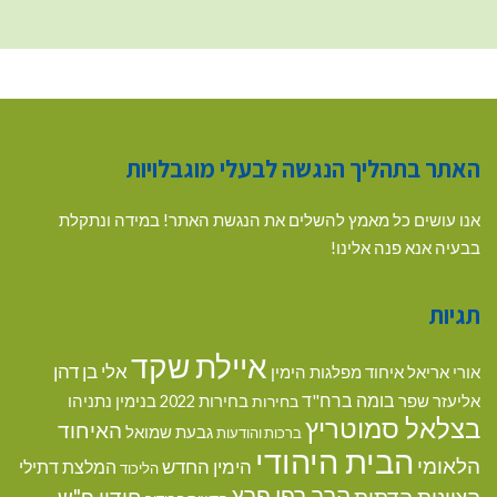
האתר בתהליך הנגשה לבעלי מוגבלויות
אנו עושים כל מאמץ להשלים את הנגשת האתר! במידה ונתקלת
בבעיה אנא פנה אלינו!
תגיות
איילת שקד
אלי בן דהן
אורי אריאל
איחוד מפלגות הימין
בומה ברח"ד
אליעזר שפר
בנימין נתניהו
בחירות
בחירות 2022
בצלאל סמוטריץ
האיחוד
גבעת שמואל
ברכות והודעות
הבית היהודי
הלאומי
הימין החדש
המלצת דתילי
הליכוד
הרב רפי פרץ
הציונות הדתית
חידון פ"ש