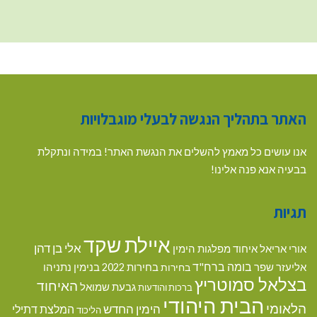
האתר בתהליך הנגשה לבעלי מוגבלויות
אנו עושים כל מאמץ להשלים את הנגשת האתר! במידה ונתקלת
בבעיה אנא פנה אלינו!
תגיות
איילת שקד
אלי בן דהן
אורי אריאל
איחוד מפלגות הימין
בומה ברח"ד
אליעזר שפר
בנימין נתניהו
בחירות
בחירות 2022
בצלאל סמוטריץ
האיחוד
גבעת שמואל
ברכות והודעות
הבית היהודי
הלאומי
הימין החדש
המלצת דתילי
הליכוד