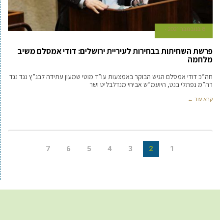
8 בנובמבר 2021
פרשת השחיתות בבחירות לעיריית ירושלים: דודי אמסלם משיב
מלחמה
חה”כ דודי אמסלם הגיש הבוקר באמצעות עו”ד מוטי שמעון עתידה לבג”ץ נגד נגד
רה”מ נפתלי בנט, היועמ”ש אביחי מנדלבליט ושר
קרא עוד ←
7
6
5
4
3
2
1