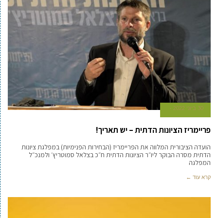
30 ביוני 2022
פריימריז הציונות הדתית – יש תאריך!
הועדה הציבורית המלווה את הפריימריז (הבחירות הפנימיות) במפלגת ציונות
הדתית מסרה הבוקר ליו״ר הציונות הדתית ח״כ בצלאל סמוטריץ׳ ולמנכ״ל
המפלגה
קרא עוד ←