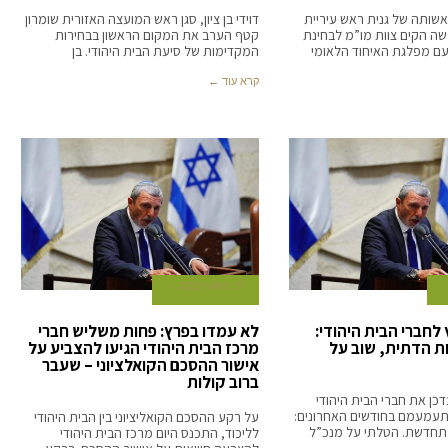
אשותה של גנית ראש עיריית
דוידי בן ציון, סגן ראש המועצה האזורית שומרון
שה הקים צוות מו”מ לבחינת
קטף הערב את המקום הראשון בבחירות
ם מפלגת האיחוד הלאומי
המקדימות של סיעת הבית היהודי. בן
קרא עוד ←
21 במאי 2020
לחברי הבית היהודי:
לא עמדו בפרץ: פחות משליש חברי
ת הדתית, שוב על
מרכז הבית היהודי הגיעו להצביע על
אישור ההסכם הקואלציוני – שעבר
ברוב קולות
כן את חברי הבית היהודי
עמעמם בחודשים האחרונים:
על רקע ההסכם הקואליציוני בין הבית היהודי
מתחדשת. הטלתי על מנכ”ל
לליכוד, התכנס היום מרכז הבית היהודי