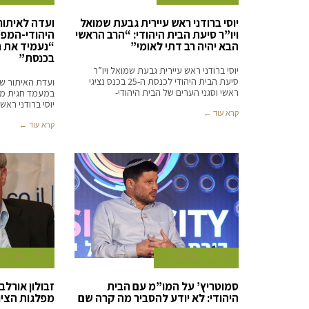
יוסי ברודני ראש עיירית גבעת שמואל
ועדה לאיתור
ויו”ר סיעת הבית היהודי: “הרב הראשי
היהודי-המפד
הבא יהיה רב דתי לאומי”
“נעמיד את ה
בכנסת”
יוסי ברודני ראש עיירית גבעת שמואל ויו”ר
סיעת הבית היהודי לכנסת ה-25 בכנס נציגי
ועדת האיתור ש
ראשי וסגני הערים של הבית היהודי-
במעמד חגית משה
יוסי ברודני ראש
קרא עוד ←
קרא עוד ←
10 בפברואר 2021
28 בינואר 2021
סמוטריץ’ על המו”מ עם הבית
זבולון אורלב
היהודי: לא יודע להסביר מה קרה שם
מפלגות הציו