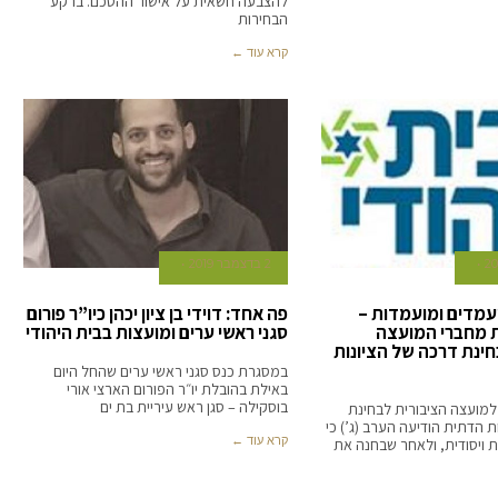
להצבעה חשאית על אישור ההסכם. ברקע
הבחירות
קרא עוד ←
2 בדצמבר 2019
300 מועמדים ומועמדות –
פה אחד: דוידי בן ציון יכהן כיו”ר פורום
 מחברי המועצה
סגני ראשי ערים ומועצות בבית היהודי
חינת דרכה של הציונות
במסגרת כנס סגני ראשי ערים שהחל היום
באילת בהובלת יו״ר הפורום הארצי אורי
בוסקילה – סגן ראש עיריית בת ים
למועצה הציבורית לבחינת
ת הדתית הודיעה הערב (ג’) כי
קרא עוד ←
 ויסודית, ולאחר שבחנה את