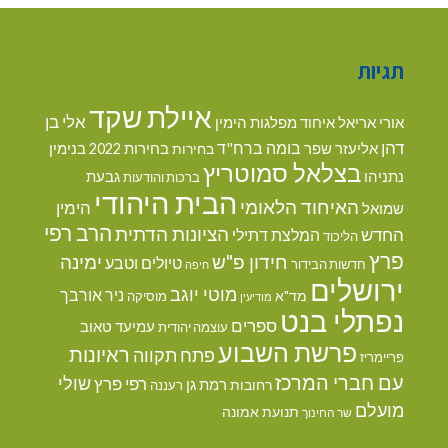
תגיות
איילת שקד
אלי בן
אורי אריאל
איחוד מפלגות הימין
דהן
בומה ברח"ד
אליעזר שפר
בנימין
בחירות
בחירות 2022
בצלאל סמוטריץ
נתניהו
גבעת
ברכות והודעות
הבית היהודי
האיחוד הלאומי
הימין
שמואל
הרב רפי
הציונות הדתית
החדש
המלצת דתילי
הליכוד
פרץ
חידון פ"ש
ימינה
טיולים וטבע
חדשות הבידור
חיפה
ירושלים
מוטי יוגב
ניר אורבך
מד"א
מוסיקה
מודיעין
נפתלי בנט
ספרים
עמיעד טאוב
עוצמה יהודית
פרשת השבוע
ראיונות
פתח תקווה
פריימריז
עם חברי המרכז
שולי
רפי פרץ
רמת גן
רחובות
רעננה
מועלם
תנועת אמונה
שר החינוך