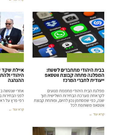
28 בנובמבר 2019
31 באוקטובר 2019
בבית היהודי מתחברים לשטח:
איילת שקד ש
המפלגה פתחה קבוצת ווטסאפ
היהודי ולהת
ייעודית לחברי המרכז
ההנהגה
מפלגת הבית היהודי מחממת מנועים
אחרי שנטשה ברע
לקראחת מערכת הבחירות השלישית תוך
לפני הבחירות 
שנה, כפי שמסתמן נכון להיום, ופותחת קבוצת
רפי פרץ על רא
ווטסאפ משותפת לכל
קרא עוד ←
קרא עוד ←