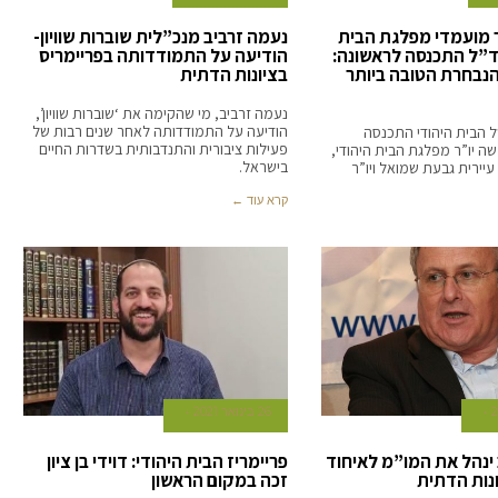
 מועמדי מפלגת הבית
נעמה זרביב מנכ”לית שוברות שוויון-
”ל התכנסה לראשונה:
הודיעה על התמודדותה בפריימריס
נבחרת הטובה ביותר
בציונות הדתית
נעמה זרביב, מי שהקימה את ‘שוברות שוויון’,
הודיעה על התמודדותה לאחר שנים רבות של
ל הבית היהודי התכנסה
פעילות ציבורית והתנדבותית בשדרות החיים
 יו”ר מפלגת הבית היהודי,
בישראל.
 עיירית גבעת שמואל ויו”ר
קרא עוד ←
26 בינואר 2021
 ינהל את המו”מ לאיחוד
פריימריז הבית היהודי: דוידי בן ציון
נות הדתית
זכה במקום הראשון