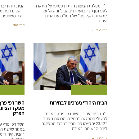
יו”ר מפלגת הציונות הדתית סמוטריץ’ התארח
הבית היהודי בר
לפני זמן קצר בוועידת ‘בשבע’ ונישאל על
ירושלים חגית מ
“מאחורי הקלעים” של המו”מ עם הבית
ריצה משותפת ע
היהודי:
קרא עוד ←
קרא עוד ←
5 בדצמבר 2020
4 ביוני 2020
הבית היהודי נערכים לבחירות
השר רפי פרץ 
מפקד הציונו
הפרק
יו״ר הבית היהודי, השר רפי פרץ, במכתב
לפעילי המפלגה: ״במידה והכנסת תפוזר
ב23.12 יתקיימו פריימריז במרכז המפלגה
השר רפי פרץ עד
ליו״ר ולרשימה. במידה
במסר שקצת הת
“הבית היהודי 
קרא עוד ←