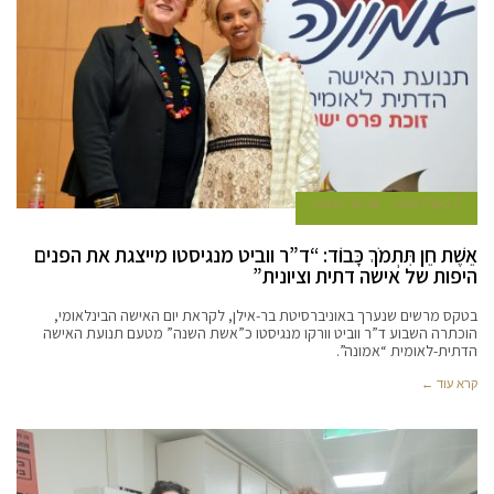
7 במרץ 2019
אביעד ברטוב
אֵשֶׁת חֵן תִּתְמֹךְ כָּבוֹד: “ד”ר ווביט מנגיסטו מייצגת את הפנים
היפות של אישה דתית וציונית”
בטקס מרשים שנערך באוניברסיטת בר-אילן, לקראת יום האישה הבינלאומי,
הוכתרה השבוע ד”ר ווביט וורקו מנגיסטו כ”אשת השנה” מטעם תנועת האישה
הדתית-לאומית “אמונה”.
קרא עוד ←