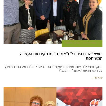
1 באפריל 2019
אביעד ברטוב
ראשי “הבית היהודי” ו”אמונה” מחזקים את העשייה
המשותפת
הבוקר נפגש יו”ר איחוד מפלגות הימין ויו”ר הבית היהודי תא”ל במיל הרב רפי פרץ
עם ראשי תנועת “אמונה” – המנכ”ל
קרא עוד ←