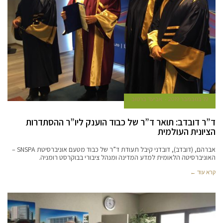
19 בנובמבר 2019
אביעד ברטוב
ד”ר דובדב: תואר ד”ר של כבוד הוענק ליו”ר ההסתדרות
הציונית העולמית
אברהם, (דובדב), דובדני קיבל תעודת ד”ר של כבוד מטעם אוניברסיטת SNSPA –
האוניברסיטה הלאומית למדע המדינה ומנהל ציבורי בבוקרסט רומניה.
קרא עוד ←