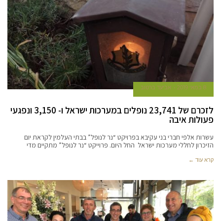
8 במאי 2019
אביעד ברטוב
לזכרם של 23,741 נופלים במערכות ישראל ו- 3,150 ונפגעי
פעולות איבה
עשרות אלפי חברי בני עקיבא בפרויקט “נר לנופל” בבתי העלמין לקראת יום
הזיכרון לחללי מערכות ישראל החל היום. פרוייקט “נר לנופל” מתקיים מדי
קרא עוד ←